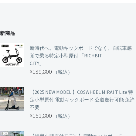
シ
ョ
ン
は
商
品
ペ
新商品
ー
ジ
か
新時代へ。電動キックボードでなく、自転車感
ら
覚で乗る特定小型原付 「RICHBIT
選
択
CITY」
で
き
¥
139,800
（税込）
ま
す
【2025 NEW MODEL 】COSWHEEL MIRAI T Lite 特
定小型原付 電動キックボード 公道走行可能 免許
不要
¥
151,800
（税込）