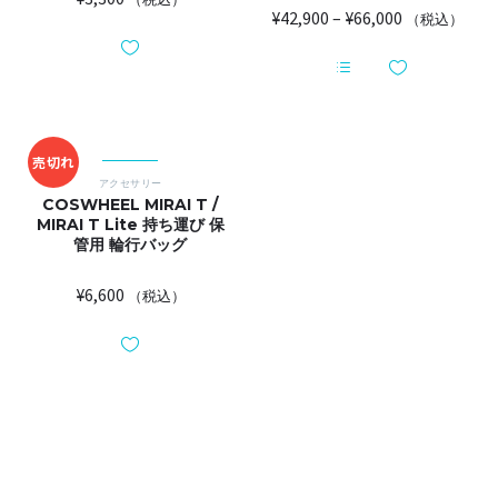
価
¥
42,900
–
¥
66,000
（税込）
格
帯:
こ
¥42,900
の
–
商
品
¥66,000
売切れ
に
は
アクセサリー
複
COSWHEEL MIRAI T /
数
MIRAI T Lite 持ち運び 保
の
管用 輪行バッグ
バ
リ
エ
¥
6,600
（税込）
ー
シ
ョ
ン
が
あ
り
ま
す。
オ
プ